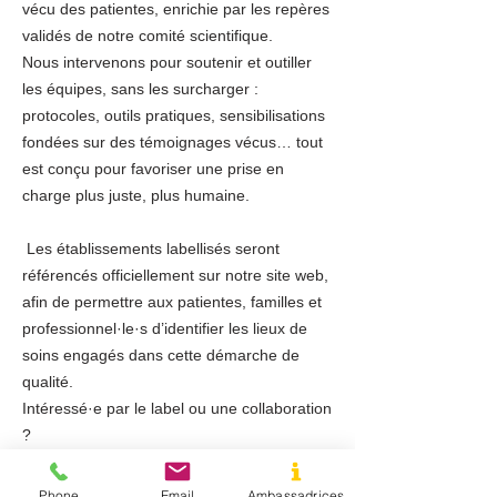
vécu des patientes, enrichie par les repères
validés de notre comité scientifique.
Nous intervenons pour soutenir et outiller
les équipes, sans les surcharger :
protocoles, outils pratiques, sensibilisations
fondées sur des témoignages vécus… tout
est conçu pour favoriser une prise en
charge plus juste, plus humaine.
Les établissements labellisés seront
référencés officiellement sur notre site web,
afin de permettre aux patientes, familles et
professionnel·le·s d’identifier les lieux de
soins engagés dans cette démarche de
qualité.
Intéressé·e par le label ou une collaboration
?
Contactez-nous à :
hyperemesis@outlook.be
Phone
Email
Ambassadrices