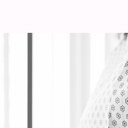
HOME
L'hyperémèse gravid