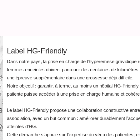
ique
SOS
Kit de survie
Nos Ambassadrices
Liste profe
Label HG-Friendly
Dans notre pays, la prise en charge de l’hyperémèse gravidique re
femmes enceintes doivent parcourir des centaines de kilomètres 
une épreuve supplémentaire dans une grossesse déjà difficile.
Notre objectif : garantir, à terme, au moins un hôpital HG-Friendl
patiente puisse accéder à une prise en charge humaine et cohéren
Le label HG-Friendly propose une collaboration constructive entre 
association, avec un but commun : améliorer durablement l’accueil
atteintes d’HG.
Cette démarche s’appuie sur l’expertise du vécu des patientes, en