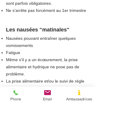
sont parfois obligatoires.
Ne s'arrête pas forcément au 1er trimestre
Les nausées "matinales"
Nausées pouvant entraîner quelques
vomissements
Fatigue
Même s'il y a un écœurement, la prise
alimentaire et hydrique ne pose pas de
problème.
La prise alimentaire et/ou le suivi de règle
hygiéno-diététique améliore la situation.
Aucune ou faible perte de poids
Phone
Email
Ambassadrices
Quotidien très peu impacté
S'arrêtent habituellement au 1er trimestre