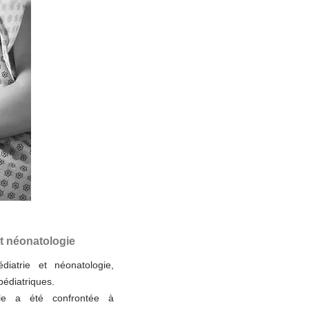
et néonatologie
diatrie et néonatologie,
pédiatriques.
le a été confrontée à