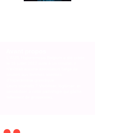
Mahieu Chantal
Administratrice - Conseillère en
accompagnement à domicile
Avant propos
L'ASBL Hyperemesis Belgium a été créée
le 15 juillet 2022 suite à un constat, il
n'existait aucune association belge de
soutien aux femmes atteintes
d'hyperémèse gravidique.
Leurs souhaits ? Visibiliser, légitimer et
sensibiliser à cette pathologie qui gâche
tellement de grossesses.