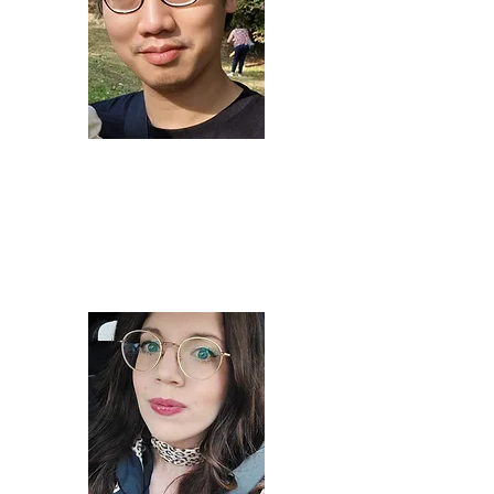
Prasong Bounlutay
Co-Fondateur
Secrétaire général