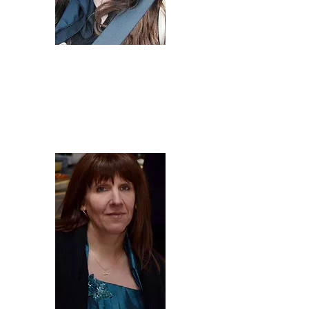
Mélissa Lienard
Co-Fondatrice
Présidente - Gestion journalière