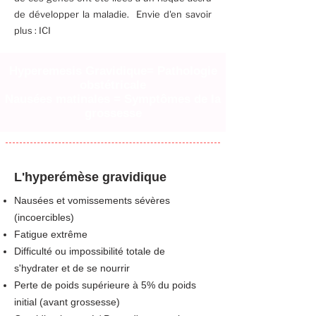
de développer la maladie. Envie d'en savoir
plus :
ICI
Hyperemesis Gravidique= Pathologie
obstétricale
Nausées matinales = Symptômes de la
grossesse
L'hyperémèse gravidique
Nausées et vomissements sévères
(incoercibles)
Fatigue extrême
Difficulté ou impossibilité totale de
s'hydrater et de se nourrir
Perte de poids supérieure à 5% du poids
initial (avant grossesse)