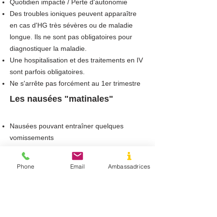
Quotidien impacté / Perte d'autonomie
Des troubles ioniques peuvent apparaître
en cas d'HG très sévères ou de maladie
longue. Ils ne sont pas obligatoires pour
diagnostiquer la maladie.
Une hospitalisation et des traitements en IV
sont parfois obligatoires.
Ne s'arrête pas forcément au 1er trimestre
Les nausées "matinales"
Nausées pouvant entraîner quelques
vomissements
Fatigue
Même s'il y a un écœurement, la prise
Phone
Email
Ambassadrices
alimentaire et hydrique ne pose pas de
problème.
La prise alimentaire et/ou le suivi de règle
hygiéno-diététique améliore la situation.